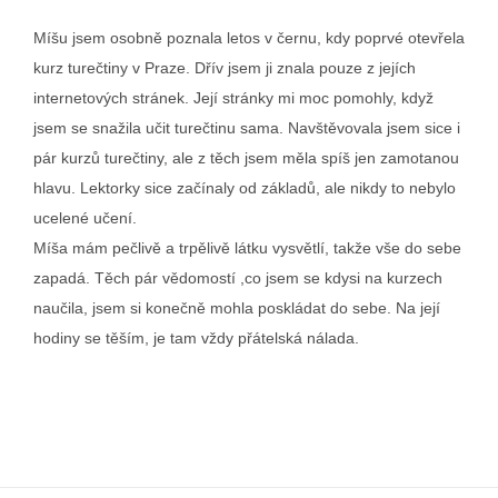
Míšu jsem osobně poznala letos v černu, kdy poprvé otevřela
kurz turečtiny v Praze. Dřív jsem ji znala pouze z jejích
internetových stránek. Její stránky mi moc pomohly, když
jsem se snažila učit turečtinu sama. Navštěvovala jsem sice i
pár kurzů turečtiny, ale z těch jsem měla spíš jen zamotanou
hlavu. Lektorky sice začínaly od základů, ale nikdy to nebylo
ucelené učení.
Míša mám pečlivě a trpělivě látku vysvětlí, takže vše do sebe
zapadá. Těch pár vědomostí ,co jsem se kdysi na kurzech
naučila, jsem si konečně mohla poskládat do sebe. Na její
hodiny se těším, je tam vždy přátelská nálada.