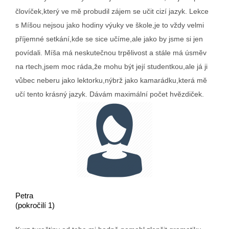
človíček,který ve mĕ probudil zájem se učit cizí jazyk. Lekce
s Míšou nejsou jako hodiny výuky ve škole,je to vždy velmi
příjemné setkání,kde se sice učíme,ale jako by jsme si jen
povídali. Míša má neskutečnou trpĕlivost a stále má úsmĕv
na rtech,jsem moc ráda,že mohu být její studentkou,ale já ji
vůbec neberu jako lektorku,nýbrž jako kamarádku,která mĕ
učí tento krásný jazyk. Dávám maximální počet hvĕzdiček.
Petra
(pokročilí 1)