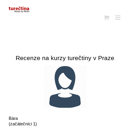
Skip
to
content
Recenze na kurzy turečtiny v Praze
Bára
(začátečníci 1)