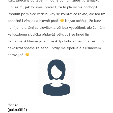
Kurz turečtiny od tebe mi hodně pomohl zlepšit gramatiku.
Líbí se mi, jak to umíš vysvětlit, že to jde rychle pochopit.
Předtím jsem sice věděla, kdy se kolikrát co řekne, ale ted už
konečně i vím jak a hlavně proč.
Nejvíc ocěňuji, že kurz
není jen o drtění se slovíček a vět bez vysvětlení, ale že nám
ke každému slovíčku přidáváš věty, což se hned líp
pamatuje. A hlavně je fajn, že ikdyž kolikrát nevím a řeknu to
několikrát špatně za sebou, vždy mě trpělivě a s úsměvem
opravuješ.
Hanka
(pokročilí 1)