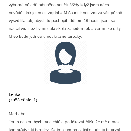
výborné náladě nás něco naučit. Vždy když jsem něco
nevěděl, tak jsem se zeptal a Míša mi ihned znovu vše pěkně
vysvětlila tak, abych to pochopil. Během 16 hodin jsem se
naučil víc, než by mi dala škola za jeden rok a věřím, že díky
Míše budu jednou umět krásně turecky.
Lenka
(začátečníci 1)
Merhaba,
Touto cestou bych moc chtĕla podĕkovat Míše,že mĕ a moje
kamarády učí turecky. Zatím jsem na začátku ,ale je to první