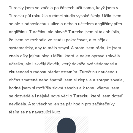
Turecky jsem se začala po částech učit sama, když jsem v
Turecku půl roku žila v rámci studia vysoké školy. Učila jsem
se ale z odposlechu z ulice a nebo s učitelem angličtiny přes
angličtinu. Turečtinu ale hlavně Turecko jsem si tak oblíbila,
že jsem se rozhodla ve studiu pokračovat, a to nějak
systematicky, aby to mělo smysl. A proto jsem ráda, že jsem
znala díky jejímu blogu Míšu, která je nejen opravdu skvělá
učitelka, ale i skvělý člověk, který dokáže své vědomosti a
zkušenosti s radostí předat ostatním. Turečtinu naučenou
občas zmateně nebo špatně jsem si zlepšila a zorganizovala,
hodně jsem si rozšířila slovní zásobu a k tomu všemu jsem
se dozvěděla i nějaké nové věci o Turecku, které jsem doteď
nevěděla. A to všechno jen za pár hodin pro začátečníky,
těším se na navazující kurz.