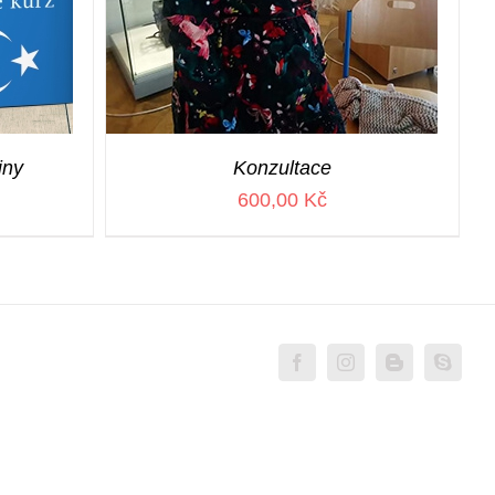
iny
Konzultace
600,00
Kč
facebook
instagram
blogger
skype