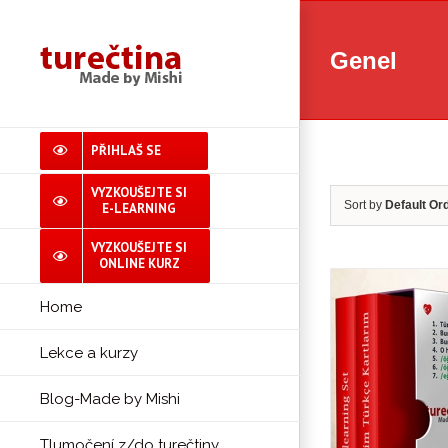
Skip
to
Genel
content
PŘIHLAŠ SE
VYZKOUŠEJTE SI
Sort by
Default Or
E-LEARNING
VYZKOUŠEJTE SI
ONLINE KURZ
Home
Lekce a kurzy
Blog-Made by Mishi
Tlumočení z/do turečtiny