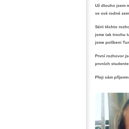
Už dlouho jsem mě
ve své rodné zem
Sérii těchto roz
jsme tak trochu 
jsme políbeni Tur
První rozhovor j
prvních studentek
Přeji vám příjemn