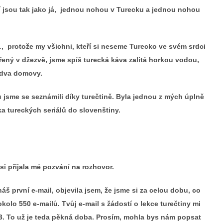
eří jsou tak jako já, jednou nohou v Turecku a jednou nohou
, protože my všichni, kteří si neseme Turecko ve svém srdci
řený v džezvě, jsme spíš turecká káva zalitá horkou vodou,
i dva domovy.
jsme se seznámili díky turečtině. Byla jednou z mých úplně
lka tureckých seriálů do slovenštiny.
si přijala mé pozvání na rozhovor.
áš první e-mail, objevila jsem, že jsme si za celou dobu, co
olo 550 e-mailů. Tvůj e-mail s žádostí o lekce turečtiny mi
13. To už je teda pěkná doba. Prosím, mohla bys nám popsat