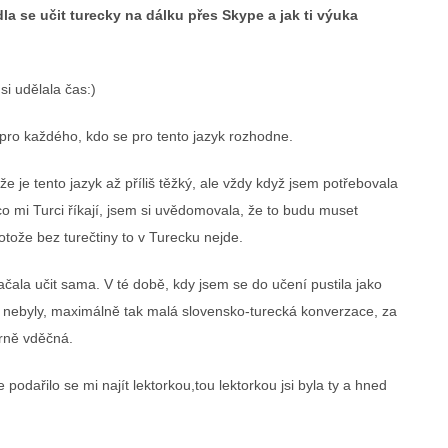
la se učit turecky na dálku přes Skype a jak ti výuka
i si udělala čas:)
 pro každého, kdo se pro tento jazyk rozhodne.
že je tento jazyk až příliš těžký, ale vždy když jsem potřebovala
co mi Turci říkají, jsem si uvědomovala, že to budu muset
rotože bez turečtiny to v Turecku nejde.
ačala učit sama. V té době, kdy jsem se do učení pustila jako
 nebyly, maximálně tak malá slovensko-turecká konverzace, za
írně vděčná.
podařilo se mi najít lektorkou,tou lektorkou jsi byla ty a hned