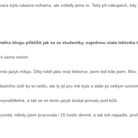
kace byla rukama nohama, ale zvládly jsme to. Taky při nákupech, kd
ého blogu přiblížit jak se ze studentky, najednou stala lektorka 
ani sama nevím.
tento jazyk miluju. Díky tobě jako mojí lektorce, jsem teď kde jsem. Moc
tního úsilí by to nešlo, ale ty jsi pro mě byla a stále jsi velkým vzorem.
 nevysvětlitelné, a tak se mi tento jazyk dostal pomalu pod kůži.
covitá, někdy jsem pracovala i 15 hodin denně, a tak mě napadlo, proč b