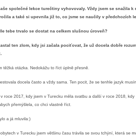
naše společné lekce turečtiny vyhovovaly. Vždy jsem se snažila k 
očila a také si upevnila již to, co jsme se naučily v předchozích l
dle tebe trvalo se dostat na celkem slušnou úroveň?
astal ten zlom, kdy jsi začala pociťovat, že už docela dobře rozu
.
em těžká otázka. Nedokážu to říct úplně přesně.
stovala docela často a vždy sama. Ten pocit, že se tenhle jazyk musím
v roce 2017, kdy jsem v Turecku měla svatbu a další v roce 2018, kdy m
abych přemýšlela, co chci vlastně říct.
lo a já mluvila:)
obytech v Turecku jsem většinu času trávila se svou tchýní, která se mn