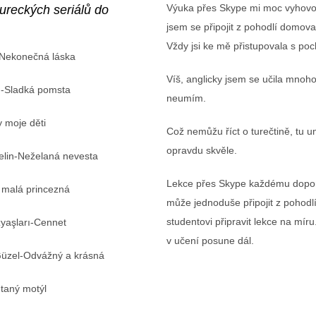
Výuka přes Skype mi moc vyhovov
tureckých seriálů do
jsem se připojit z pohodlí domov
Vždy jsi ke mě přistupovala s poc
Nekonečná láska
Víš, anglicky jsem se učila mnoho 
Sladká pomsta
neumím.
 moje děti
Což nemůžu říct o turečtině, tu u
opravdu skvěle.
n-Neželaná nevesta
Lekce přes Skype každému doporuč
lá princezná
může jednoduše připojit z pohodl
studentovi připravit lekce na mír
yaşları-Cennet
v učení posune dál.
l-Odvážný a krásná
ný motýl