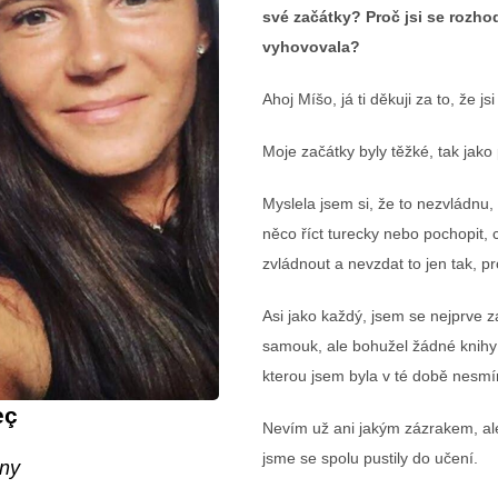
své začátky? Proč jsi se rozhod
vyhovovala?
Ahoj Míšo, já ti děkuji za to, že js
Moje začátky byly těžké, tak jako
Myslela jsem si, že to nezvládnu, 
něco říct turecky nebo pochopit, 
zvládnout a nevzdat to jen tak, p
Asi jako každý, jsem se nejprve z
samouk, ale bohužel žádné knihy
kterou jsem byla v té době nesm
eç
Nevím už ani jakým zázrakem, ale 
jsme se spolu pustily do učení.
iny