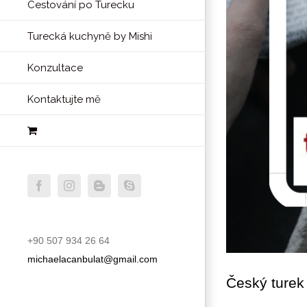
Cestování po Turecku
Turecká kuchyně by Mishi
Konzultace
Kontaktujte mě
facebook
instagram
blogger
skype
+90 507 934 26 64
michaelacanbulat@gmail.com
Český turek