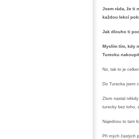
Jsem ráda, že ti 
každou lekcí pokr
Jak dlouho ti po
Myslím tím, kdy n
Turecku nakoupit
No, tak to je celk
Do Turecka jsem ce
Zlom nastal někdy 
turecky bez toho, 
Najednou to tam by
Při mých častých p