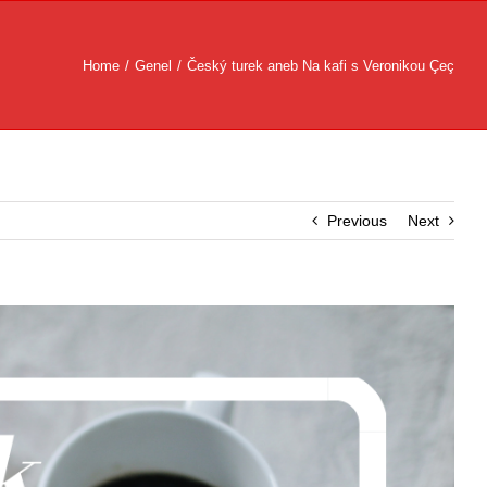
Home
/
Genel
/
Český turek aneb Na kafi s Veronikou Çeç
Previous
Next