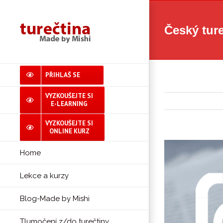
Skip
to
Český tur
content
PŘIHLAŠ SE
VYZKOUŠEJTE SI
E-LEARNING
VYZKOUŠEJTE SI
ONLINE KURZ
View
Home
Larger
Image
Lekce a kurzy
Blog-Made by Mishi
Tlumočení z/do turečtiny