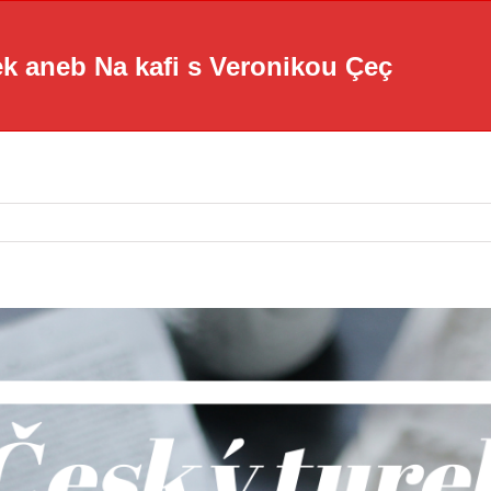
ek aneb Na kafi s Veronikou Çeç