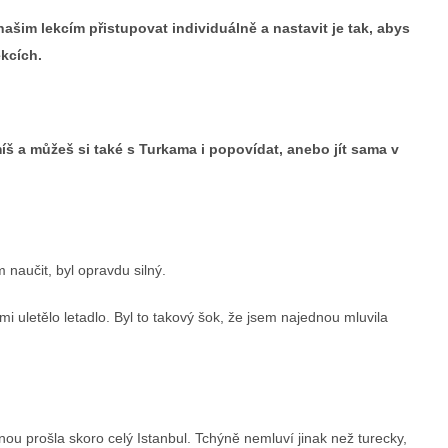
našim lekcím přistupovat individuálně a nastavit je tak, abys
ekcích.
míš a můžeš si také s Turkama i popovídat, anebo jít sama v
 naučit, byl opravdu silný.
i uletělo letadlo. Byl to takový šok, že jsem najednou mluvila
ou prošla skoro celý Istanbul. Tchýně nemluví jinak než turecky,