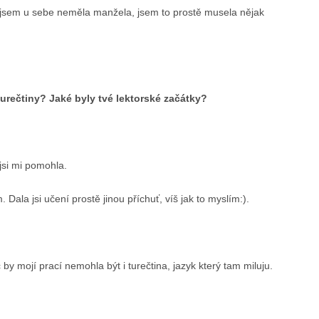
y jsem u sebe neměla manžela, jsem to prostě musela nějak
turečtiny? Jaké byly tvé lektorské začátky?
 jsi mi pomohla.
 Dala jsi učení prostě jinou příchuť, víš jak to myslím:).
y mojí prací nemohla být i turečtina, jazyk který tam miluju.