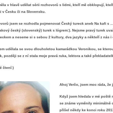
la v hlavě udělat sérii rozhovorů s lidmi, kteří mě obklopují, kt
i v Česku či na Slovensku.
hovorů jsem se rozhodla pojmenovat Český tureck aneb Na kafi s …
takový český (slovenský) turek s lógrem:). Nejsme pravý turek uva
eckem a neseme si s sebou 2 kultury, dva jazyky a někteří z nás 
sem udělala se svou dlouholetou kamarádkou Veronikou, se kterou 
, později se z ní stala moje pravá ruka, lektora a také překladate
é čtení:)
Ahoj Verčo, jsem moc ráda, že j
Když jsem hledala v mé poště n
se známe vyměnily minimálně ok
přišel někdy ke konci roku 20