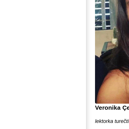
Veronika Ç
lektorka turečt