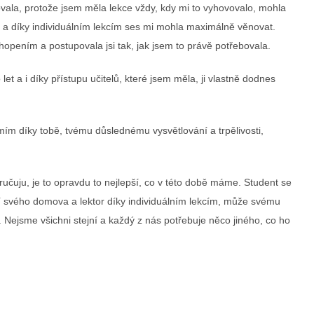
ala, protože jsem měla lekce vždy, kdy mi to vyhovovalo, mohla
a a díky individuálním lekcím ses mi mohla maximálně věnovat.
hopením a postupovala jsi tak, jak jsem to právě potřebovala.
let a i díky přístupu učitelů, které jsem měla, ji vlastně dodnes
mím díky tobě, tvému důslednému vysvětlování a trpělivosti,
uju, je to opravdu to nejlepší, co v této době máme. Student se
í svého domova a lektor díky individuálním lekcím, může svému
u. Nejsme všichni stejní a každý z nás potřebuje něco jiného, co ho