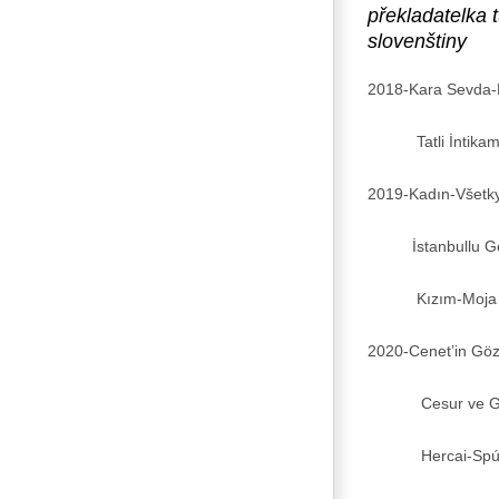
překladatelka 
slovenštiny
2018-Kara Sevda-
Tatli İntikam-
2019-Kadın-Všetky
İstanbullu Geli
Kızım-Moja ma
2020-Cenet’in Göz
Cesur ve Güze
Hercai-Spúta